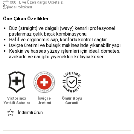
1000 TL ve Üzeri Kargo Ücretsiz!
İade Politikası
Öne Çıkan Özellikler
Düz (straight) ve dalgalı (wavy) kenarlı profesyonel
paslanmaz çelik bıçak kombinasyonu.
Hafif ve ergonomik sap, konforlu kontrol sağlar.
İsviçre üretimi ve bulaşık makinesinde yıkanabilir yapı.
Keskin ve hassas yüzey işlemleri için ideal; domates,
avokado ve nar gibi yiyecekleri kolayca keser.
Victorinox
İsviçre
Ömür Boyu
Yetkili Satıcısı
Üretimi
Garanti
İndirimli Ürün