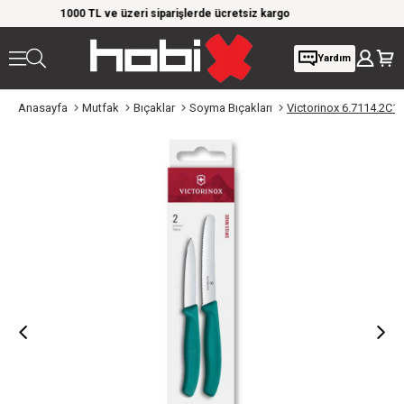
e üzeri siparişlerde ücretsiz kargo
Giyim Ürünlerinde %20'ye Vara
Yardım
Anasayfa
Mutfak
Bıçaklar
Soyma Bıçakları
Victorinox 6.7114.2C1 S