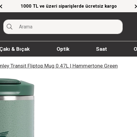
1000 TL ve üzeri siparişlerde ücretsiz kargo
Çakı & Bıçak
Optik
Saat
O
nley Transit Fliptop Mug 0.47L | Hammertone Green