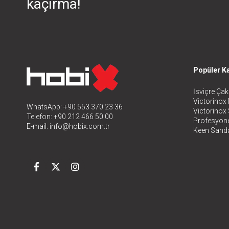
kaçırma!
Popüler Ka
İsviçre Çakı
Victorinox 
WhatsApp: +90 553 370 23 36
Victorinox
Telefon: +90 212 466 50 00
Profesyone
E-mail:
info@hobix.com.tr
Keen Sanda