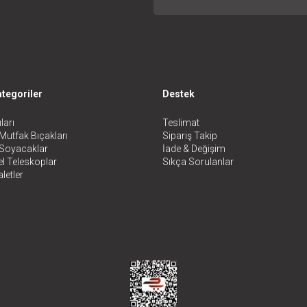
tegoriler
Destek
ları
Teslimat
Mutfak Bıçakları
Sipariş Takip
 Soyacaklar
İade & Değişim
l Teleskoplar
Sıkça Sorulanlar
letler