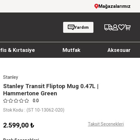
Giyim Ürünlerinde %20'ye Varan İndirim!
Mağazalarımız
Yardım
fis & Kırtasiye
Mutfak
Aksesuar
Stanley
Stanley Transit Fliptop Mug 0.47L |
Hammertone Green
0.0
Stok Kodu
(ST 10-13062-020)
2.599,00 ₺
Taksit Seçenekleri